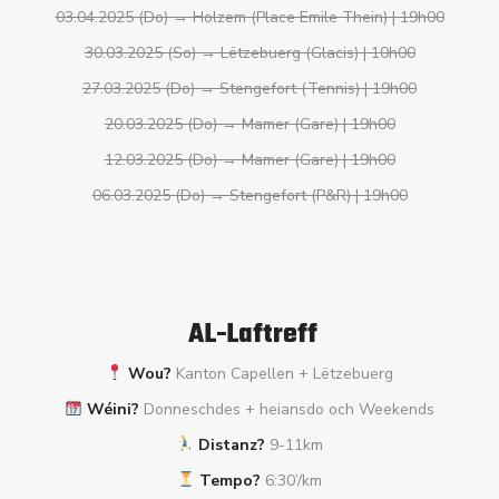
03.04.2025 (Do) → Holzem (Place Emile Thein) | 19h00
30.03.2025 (So) → Lëtzebuerg (Glacis) | 10h00
27.03.2025 (Do) → Stengefort (Tennis) | 19h00
20.03.2025 (Do) → Mamer (Gare) | 19h00
12.03.2025 (Do) → Mamer (Gare) | 19h00
06.03.2025 (Do) → Stengefort (P&R) | 19h00
AL-Laftreff
Wou?
Kanton Capellen + Lëtzebuerg
Wéini?
Donneschdes + heiansdo och Weekends
Distanz?
9-11km
Tempo?
6:30’/km