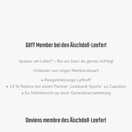
Gëff Member bei den Äischdall-Leefer!
Spaass um Lafen? – Bei eis bass du genau richteg!
Virdeeler vun enger Memberskaart:
• Reegelméissege Laftreff
• 15 % Remise bei eisem Partner „Lombardi Sports“ zu Capellen
• Ee Stëmmrecht op eiser Generalversammlung
Deviens membre des Äischdall-Leefer!