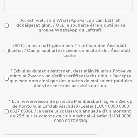
Jo, ech wëll an d'WhatsApp-Grupp vum Laftreff
dobäigesat ginn. / Oui, je souhaite être ajouté(e) au
groupe WhatsApp du Laftreff.
(30 €) Jo, ech hätt gären een Trikot vun den Äischdall-
Leefer. / Oui, je souhaite recevoir un maillot des Äischdall-
Leefer.
* Ech sinn domat averstanen, dass mäin Numm a Fotoe vu
mir zum Zweck vum Veräin verëffentlecht ginn. / J'accepte
que mon nom ainsi que des photos de moi soient publiées
dans le cadre des activités du club.
* Ech iwwerweisen de järleche Membersbäitrag vun 25€ op
de Konto vum Lafclub Äischdall-Leefer (LU04 0090 0000
0617 8636). / Je verse la cotisation annuelle d’un montant
de 25 € sur le compte du club Äischdall-Leefer (LU04 0090
0000 0617 8636)